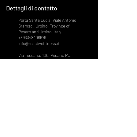
Dettagli di contatto
Porta Santa Lucia, Viale Antonio
Gramsci, Urbino, Province of
Pesaro and Urbino, Italy
+393348406679
info@reactivefitness.it
Via Toscana, 105, Pesaro, PU,
Italia
+39 339 199 2774
info@reactivefitness.it
©2022 Tutti i diritti Riservati
ReActive Fitness Club
PRIVACY POLICY
|
GDPR