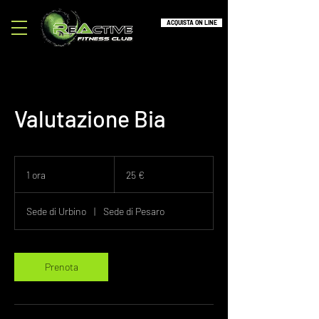
ACQUISTA ON LINE
Valutazione Bia
25
euro
1 ora
1
25 €
o
r
Sede di Urbino
|
Sede di Pesaro
Prenota