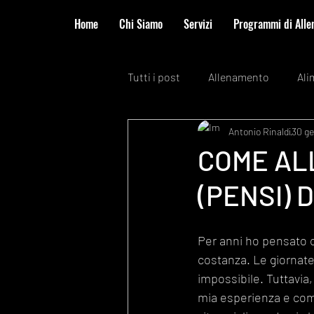
Home
Chi Siamo
Servizi
Programmi di All
Tutti i post
Allenamento
Ali
Antonio Rinaldi
30 g
COME AL
(PENSI) 
Per anni ho pensato c
costanza. Le giornate
impossibile. Tuttavia
mia esperienza e come