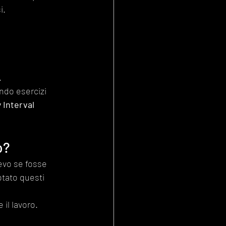
i.
.
endo esercizi 
 Interval 
o?
devo se fosse 
tato questi 
 il lavoro.
.