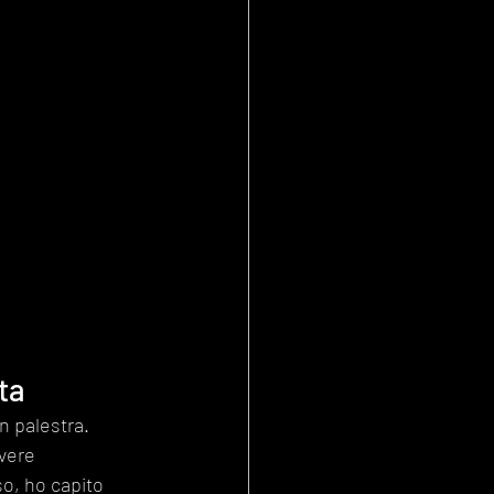
ta
 palestra. 
vere 
o, ho capito 