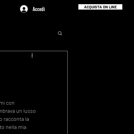
ACQUISTA ON LINE
Accedi
mi con 
embrava un lusso 
o racconta la 
o nella mia 