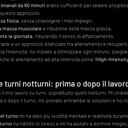
timanali da 60 minuti
 erano sufficienti per vedere progress
n questo approccio:
za fisica
, senza stravolgere i miei impegni.
a massa muscolare
 e riduzione della massa grassa.
nte la giornata
, riducendo il senso di affaticamento.
razie a un approccio bilanciato tra allenamento e recupero
ta l’intensità: ho iniziato a ottimizzare ogni minuto, scegli
niche di allenamento ad alta intensità come l’
High-Intensity
 turni notturni: prima o dopo il lavor
il mio lavoro su turni, soprattutto quelli notturni. Mi chie
a o dopo il turno. Ho provato entrambe le soluzioni e ho no
del turno
 mi ha dato più lucidità mentale e reattività durante
 turno
 ha ridotto lo stress e mi ha aiutato a dormire meglio