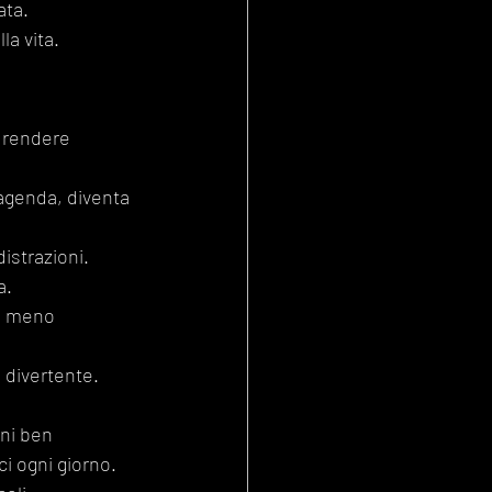
ata.
la vita.
 rendere 
 agenda, diventa 
distrazioni.
a.
ni meno 
 divertente.
ni ben 
ci ogni giorno. 