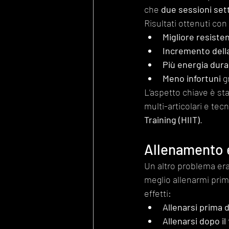
che 
due sessioni set
Risultati ottenuti co
Migliore resisten
Incremento dell
Più energia dura
Meno infortuni
 g
L’aspetto chiave è sta
multi-articolari e tec
Training (HIIT)
.
Allenamento e
Un altro problema era 
meglio allenarmi prim
effetti:
Allenarsi prima 
Allenarsi dopo il