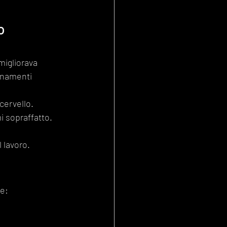
o 
igliorava 
enamenti 
 cervello.
i sopraffatto.
 lavoro.
le: